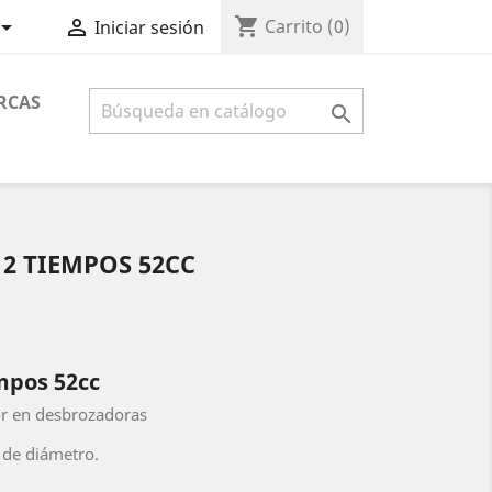
shopping_cart


Carrito
(0)
Iniciar sesión
RCAS

2 TIEMPOS 52CC
mpos 52cc
or en desbrozadoras
de diámetro.