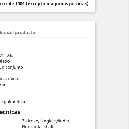
artir de 100€ (excepto maquinas pesadas)
les del producto
:1 - 2%
alado
un conjunto
micamente
eta
de poliuretano
Técnicas
2-stroke, Single cylinder,
Horizontal shaft