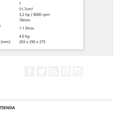
1
51.7cm³
3,2 hp / 8000 rpm
78mm
e
1.1 litros
4.0 kg
) (mm)
203 x 290 x 275
Facebook
Twitter
Rss
YouTube
Instagram
 TIENDA