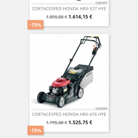
CORTACESPED HONDA HRX-537 HYE
Precio
Precio
1.614,15 €
1.899,00 €
base
-15%
CORTACESPED HONDA HRX-476 HYE
Precio
Precio
1.525,75 €
1.795,00 €
base
-15%