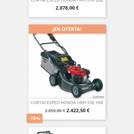
Precio
2.878,00 €
¡EN OFERTA!
CORTACESPED HONDA HRH-536 HXE
Precio
Precio
2.422,50 €
2.850,00 €
base
-15%