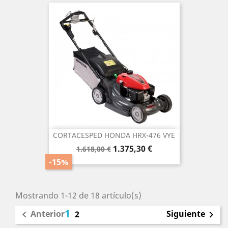
CORTACESPED HONDA HRX-476 VYE
Precio
Precio
1.375,30 €
1.618,00 €
base
-15%
Mostrando 1-12 de 18 artículo(s)
1
Anterior
Siguiente

2
