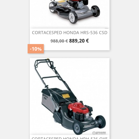
CORTACESPED HONDA HRS-536 CSD
Precio
Precio
889,20 €
988,00 €
base
-10%
CORTACESPED HONDA HRH-536 QXE