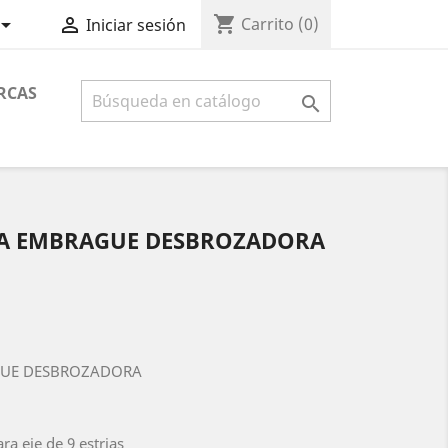
shopping_cart


Carrito
(0)
Iniciar sesión
RCAS

A EMBRAGUE DESBROZADORA
UE DESBROZADORA
a eje de 9 estrias