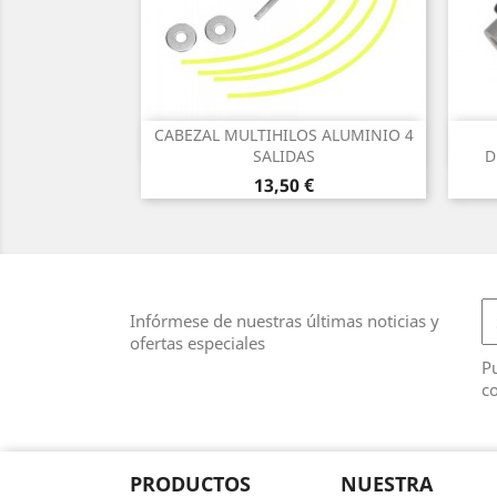
CABEZAL MULTIHILOS ALUMINIO 4
Vista rápida

SALIDAS
D
Precio
13,50 €
Infórmese de nuestras últimas noticias y
ofertas especiales
Pu
co
PRODUCTOS
NUESTRA