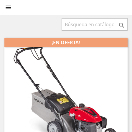


¡EN OFERTA!