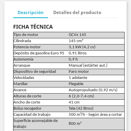
Descripción
Detalles del producto
FICHA TÉCNICA
Tipo de motor
GCVx 145
Cilindrada
145 cm³
Potencia motor
3,1 kW (4,2 cv)
Depósito de gasolina Euro 95
0,91 litros
Autonomía
0,9 h
Arranque
Manual (estárter aut.)
Dispositivo de seguridad
Paro motor
Velocidades
1 adelante
Manillar
Plegable
Avance
Autopropulsado (0,92 m/s)
Alturas de corte
6 (2,0-7,4 cm)
Ancho de corte
41 cm
Bolsa recogedor
Tela (42 litros)
Capacidad de trabajo
500 m²/h - Según área a cortar
Superficie aconsejable de
800 m²
trabajo