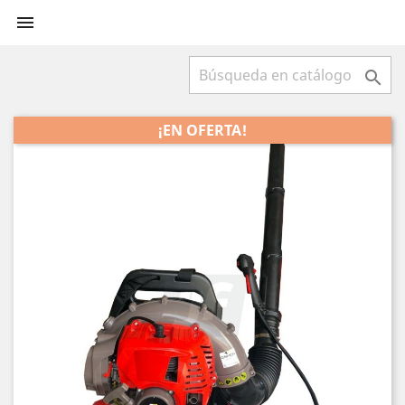


¡EN OFERTA!