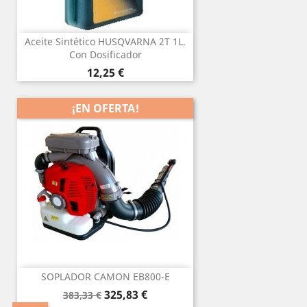
Aceite Sintético HUSQVARNA 2T 1L.
Con Dosificador
Precio
12,25 €
¡EN OFERTA!
SOPLADOR CAMON EB800-E
Precio
Precio
325,83 €
383,33 €