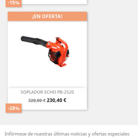
base
-15%
¡EN OFERTA!
SOPLADOR ECHO PB-2520
Precio
Precio
230,40 €
320,00 €
base
-28%
Infórmese de nuestras últimas noticias y ofertas especiales