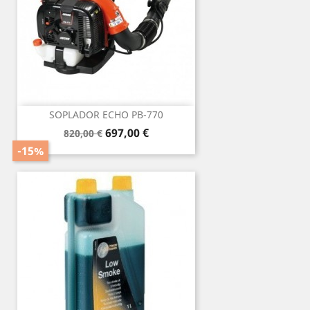
SOPLADOR ECHO PB-770
Precio
Precio
697,00 €
820,00 €
base
-15%