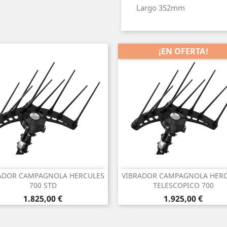
Largo 352mm
¡EN OFERTA!
ADOR CAMPAGNOLA HERCULES
VIBRADOR CAMPAGNOLA HER
Vista rápida
Vista rápida


700 STD
TELESCOPICO 700
Precio
Precio
1.825,00 €
1.925,00 €