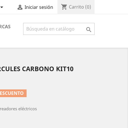
shopping_cart


Carrito
(0)
Iniciar sesión
RCAS

RCULES CARBONO KIT10
DESCUENTO
areadores eléctricos