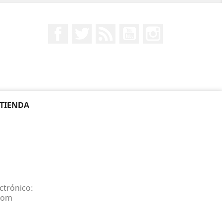
Facebook
Twitter
Rss
YouTube
Instagram
 TIENDA
1
ctrónico:
com