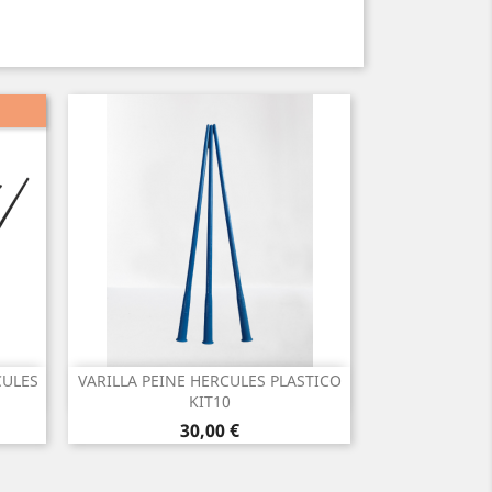
CULES
VARILLA PEINE HERCULES PLASTICO
Vista rápida

KIT10
Precio
30,00 €